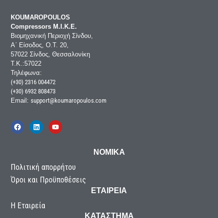
KOUMAROPOULOS
Compressors Μ.Ι.Κ.Ε.
Βιομηχανική Περιοχή Σίνδου,
Α΄ Είσοδος, Ο.Τ. 20,
57022 Σίνδος, Θεσσαλονίκη
Τ.Κ.:57022
Τηλέφωνα:
(+30) 2316 004472
(+30) 6932 808473
Email:
support@koumaropoulos.com
ΝΟΜΙΚΑ
Πολιτική απορρήτου
Όροι και Προϋποθέσεις
ΕΤΑΙΡΕΙΑ
Η Εταιρεία
ΚΑΤΑΣΤΗΜΑ