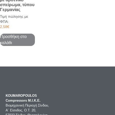
σπείρωμα, τύπου
Γερμανίας
Τιμή πώλησης με
ΦΠΑ:
2,58
€
Προσθήκη στο
καλάθι
KOUMAROPOULOS
Compressors Μ.Ι.Κ.Ε.
Βιομηχανική Περιοχή Σίνδου,
Α΄ Είσοδος, Ο.Τ. 20,