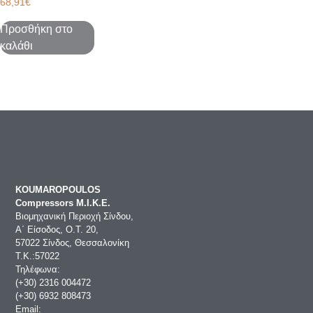
68,91
€
Προσθήκη στο
καλάθι
KOUMAROPOULOS
Compressors Μ.Ι.Κ.Ε.
Βιομηχανική Περιοχή Σίνδου,
Α΄ Είσοδος, Ο.Τ. 20,
57022 Σίνδος, Θεσσαλονίκη
Τ.Κ.:57022
Τηλέφωνα:
(+30) 2316 004472
(+30) 6932 808473
Email: