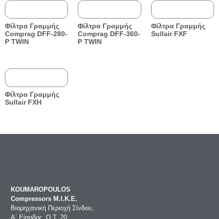
Φίλτρα Γραμμής
Φίλτρα Γραμμής
Φίλτρα Γραμμής
Comprag DFF-280-
Comprag DFF-360-
Sullair FXF
P TWIN
P TWIN
Φίλτρα Γραμμής
Sullair FXΗ
KOUMAROPOULOS
Compressors Μ.Ι.Κ.Ε.
Βιομηχανική Περιοχή Σίνδου,
Α΄ Είσοδος, Ο.Τ. 20,