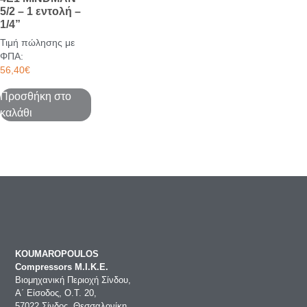
5/2 – 1 εντολή –
1/4”
Τιμή πώλησης με
ΦΠΑ:
56,40
€
Προσθήκη στο
καλάθι
KOUMAROPOULOS
Compressors Μ.Ι.Κ.Ε.
Βιομηχανική Περιοχή Σίνδου,
Α΄ Είσοδος, Ο.Τ. 20,
57022 Σίνδος, Θεσσαλονίκη