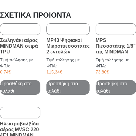
ΣΧΕΤΙΚΆ ΠΡΟΙΌΝΤΑ
Σωληνάκι αέρος
MP43 Ψηφιακοί
MPS
MINDMAN σειρά
Μικροπιεσοστάτες
Πιεσοστάτης 1/8”
TPU
2 εντολών
της MINDMAN
Τιμή πώλησης με
Τιμή πώλησης με
Τιμή πώλησης με
ΦΠΑ:
ΦΠΑ:
ΦΠΑ:
0,74
€
115,34
€
73,80
€
Προσθήκη στο
Προσθήκη στο
Προσθήκη στο
καλάθι
καλάθι
καλάθι
Ηλεκτροβαλβίδα
αέρος MVSC-220-
4E1 MINDMAN