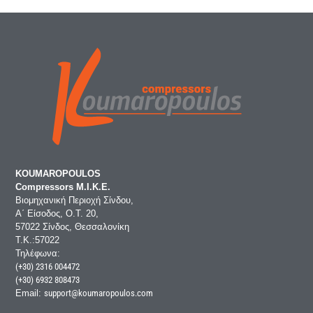
KOUMAROPOULOS
Compressors Μ.Ι.Κ.Ε.
Βιομηχανική Περιοχή Σίνδου,
Α΄ Είσοδος, Ο.Τ. 20,
57022 Σίνδος, Θεσσαλονίκη
Τ.Κ.:57022
Τηλέφωνα:
(+30) 2316 004472
(+30) 6932 808473
Email:
support@koumaropoulos.com